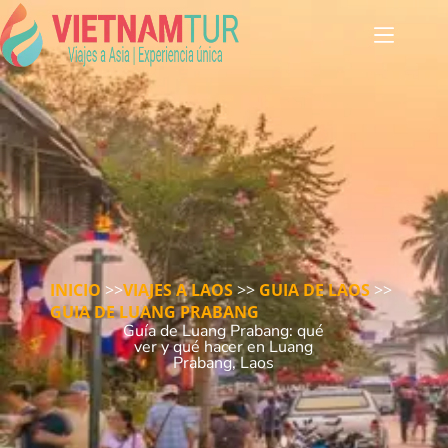
INICIO
>>
VIAJES A LAOS
>>
GUIA DE LAOS
>>
GUIA DE LUANG PRABANG
Guía de Luang Prabang: qué
ver y qué hacer en Luang
Prabang, Laos