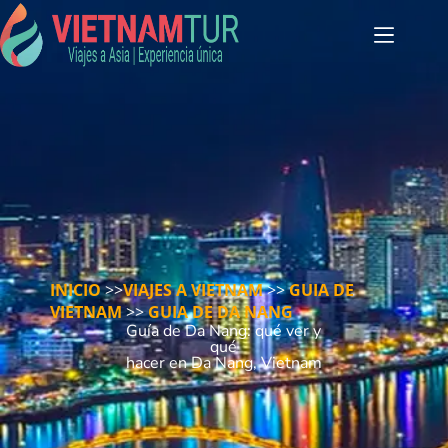
INICIO
>>
VIAJES A VIETNAM
>>
GUIA DE
VIETNAM
>>
GUIA DE DA NANG
Guía de Da Nang: qué ver y
qué
hacer en Da Nang, Vietnam